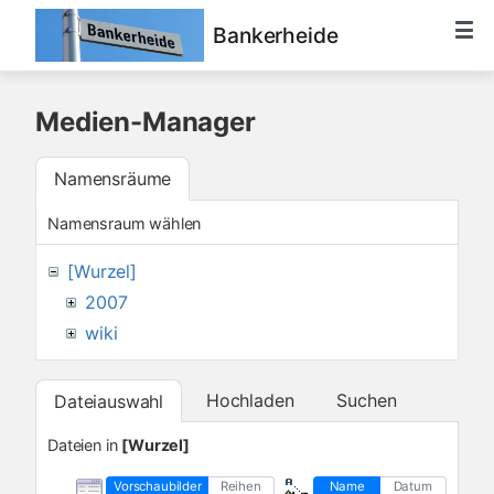
Bankerheide
Medien-Manager
Namensräume
Namensraum wählen
[Wurzel]
2007
wiki
Hochladen
Suchen
Dateiauswahl
Dateien in
[Wurzel]
Vorschaubilder
Reihen
Name
Datum